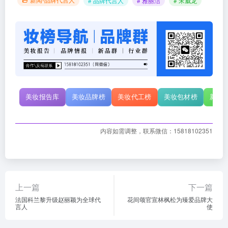
# 品牌代言人
# 雅丽洁
# 宋威龙
美妆报告库
美妆品牌榜
美妆代工榜
美妆包材榜
新原
内容如需调整，联系微信：15818102351
上一篇
下一篇
法国科兰黎升级赵丽颖为全球代
花间颂官宣林枫松为臻爱品牌大
言人
使