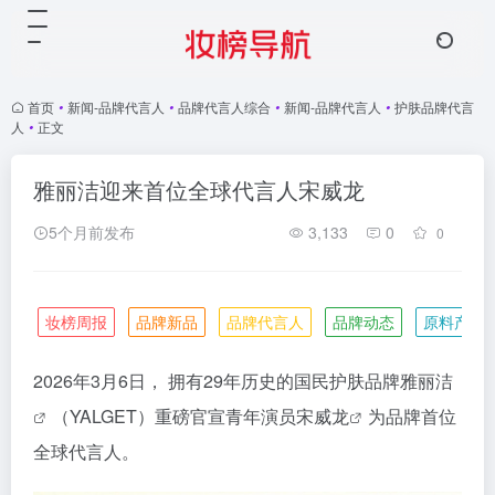
首页
•
新闻-品牌代言人
•
品牌代言人综合
•
新闻-品牌代言人
•
护肤品牌代言
人
•
正文
雅丽洁迎来首位全球代言人宋威龙
5个月前发布
3,133
0
0
妆榜周报
品牌新品
品牌代言人
品牌动态
原料产业
2026年3月6日， 拥有29年历史的国民护肤品牌
雅丽洁
（YALGET）重磅官宣青年演员
宋威龙
为品牌首位
全球代言人。