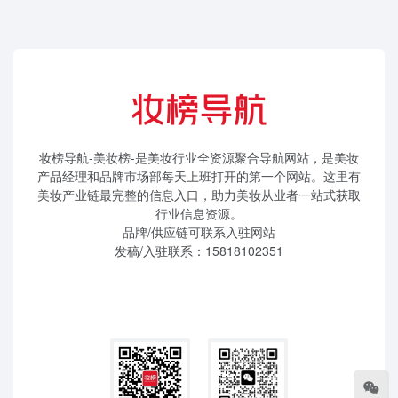
妆榜导航-美妆榜-是美妆行业全资源聚合导航网站，是美妆
产品经理和品牌市场部每天上班打开的第一个网站。这里有
美妆产业链最完整的信息入口，助力美妆从业者一站式获取
行业信息资源。
品牌/供应链可联系入驻网站
发稿/入驻联系：15818102351