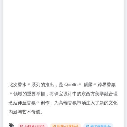
此次
香水
系列的推出，是
Qeelin
麒麟
跨界
香氛
领域的重要举措，将珠宝设计中的东西方美学融合理
念延伸至
香氛
创作，为高端香氛市场注入了新的文化
内涵与艺术价值。
品牌新品综合
新闻-品牌新品
香水香氛新品