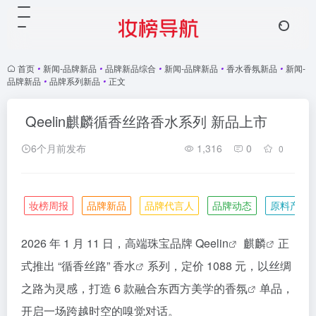
首页
•
新闻-品牌新品
•
品牌新品综合
•
新闻-品牌新品
•
香水香氛新品
•
新闻-
品牌新品
•
品牌系列新品
•
正文
Qeelin麒麟循香丝路香水系列 新品上市
6个月前发布
1,316
0
0
妆榜周报
品牌新品
品牌代言人
品牌动态
原料产业
2026 年 1 月 11 日，高端珠宝品牌
Qeelin
麒麟
正
式推出 “循香丝路”
香水
系列，定价 1088 元，以丝绸
之路为灵感，打造 6 款融合东西方美学的
香氛
单品，
开启一场跨越时空的嗅觉对话。