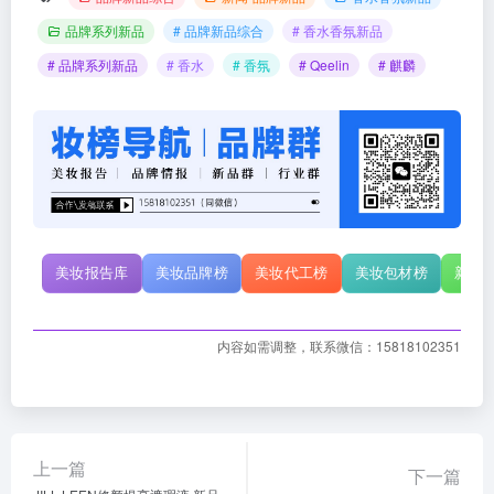
品牌系列新品
# 品牌新品综合
# 香水香氛新品
# 品牌系列新品
# 香水
# 香氛
# Qeelin
# 麒麟
美妆报告库
美妆品牌榜
美妆代工榜
美妆包材榜
新原
内容如需调整，联系微信：15818102351
上一篇
下一篇