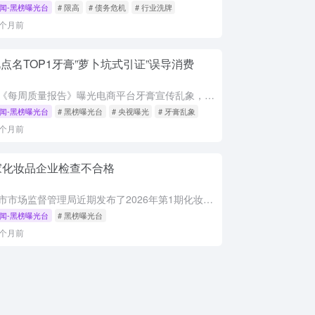
闻-黑榜曝光台
# 限高
# 债务危机
# 行业洗牌
2个月前
点名TOP1牙膏”萝卜坑式引证”误导消费
央视《每周质量报告》曝光电商平台牙膏宣传乱象，多款产品通过萝卜坑式引证自封销量第一、榜单TOP1，实为细分前缀定制榜单，如烟酰胺美白去渍热销第一等。此类宣传大字吸睛、小字免责，涉嫌违反广告法绝对化用语...
闻-黑榜曝光台
# 黑榜曝光台
# 央视曝光
# 牙膏乱象
2个月前
家化妆品企业检查不合格
广州市市场监督管理局近期发布了2026年第1期化妆品监督检查通告。在2026年4月下旬至5月上旬期间，该局对市内12家化妆品生产企业进行了飞行检查。 检查结果显示，所有受检企业均存在不同程度的生产质量...
闻-黑榜曝光台
# 黑榜曝光台
2个月前