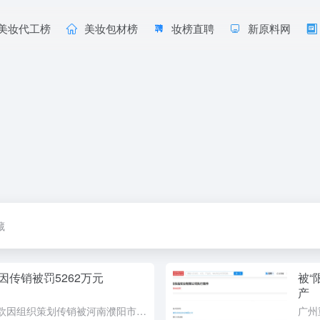
美妆代工榜
美妆包材榜
妆榜直聘
新原料网
藏
传销被罚5262万元
被“
产
韩国美妆品牌润美迪欧因组织策划传销被河南濮阳市场监管局罚款5262万元，加上河北馆陶处罚，累计罚没超5300万元。该品牌由德特来都引入国内，主打医美级护肤项目，但多款产品未取得特殊化妆品备案，消费者使...