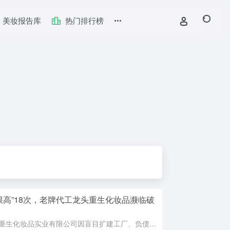
美妆报告库
热门排行榜
限高”18次，老牌代工龙头重生化妆品濒临破
广州重生化妆品实业有限公司因盲目扩建工厂、负债数千万元，被法院第18次下达限制消费令，累计涉案金额超870万元，已连续三次被列为失信被执行人，实质资不抵债。这家曾拥有三大智能工厂和48条生产线、为韩后...