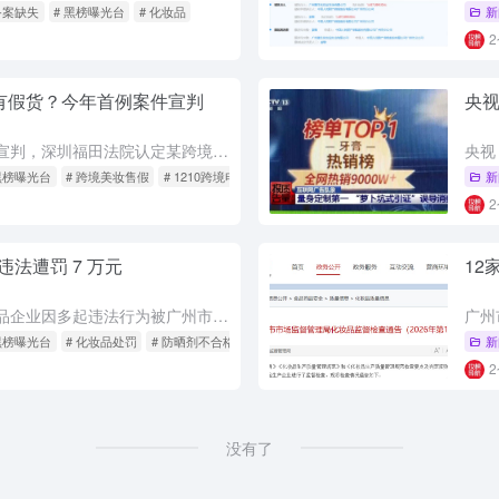
备案缺失
# 黑榜曝光台
# 化妆品
新
也有假货？今年首例案件宣判
央视
跨境美妆售假第一案宣判，深圳福田法院认定某跨境电商在1210模式下售卖假冒海蓝之谜、雅诗兰黛产品，判赔雅诗兰黛上海公司110万元并销毁全部假货。被告曾因出口假货被海关处罚，后又再次进口假货被查，法院认...
 黑榜曝光台
# 跨境美妆售假
# 1210跨境电商
新
法遭罚 7 万元
12
近日，广州一家化妆品企业因多起违法行为被广州市市场监督管理局罚款7万元，并没收违法所得50元。该企业销售的防晒乳在抽检中未检出标签上标明的三种防晒剂，属于销售不符合安全技术规范的特殊化妆品。同时，企业...
 黑榜曝光台
# 化妆品处罚
# 防晒剂不合格
新
没有了