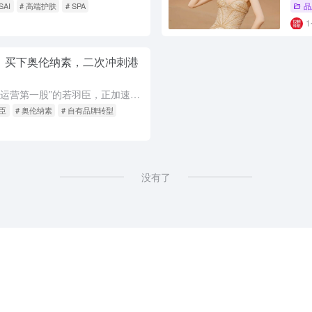
SAI
# 高端护肤
# SPA
品
型：买下奥伦纳素，二次冲刺港
近日，被称为“电商代运营第一股”的若羽臣，正加速向自有品牌消费集团转型。公司于4月末向港交所更新招股书，重启上市进程。此前半个月，其刚完成成立以以约4382万美元完成了成立以来最大的一笔海外品牌收购案...
羽臣
# 奥伦纳素
# 自有品牌转型
没有了