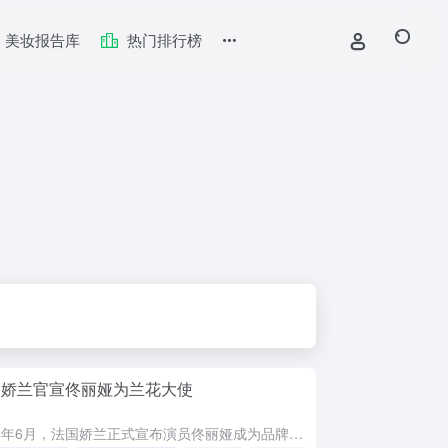
美妆报告库
热门排行榜
国娇兰官宣佟丽娅为兰花大使
2026年6月，法国娇兰正式宣布演员佟丽娅成为品牌兰花大使。佟丽娅优雅坚韧的形象与娇兰高端护肤系列御廷兰花所蕴含的卓越生命力高度契合。作为核心推广的御廷兰花卓能焕活系列，其灵魂成分源自珍稀兰花，品牌凭...