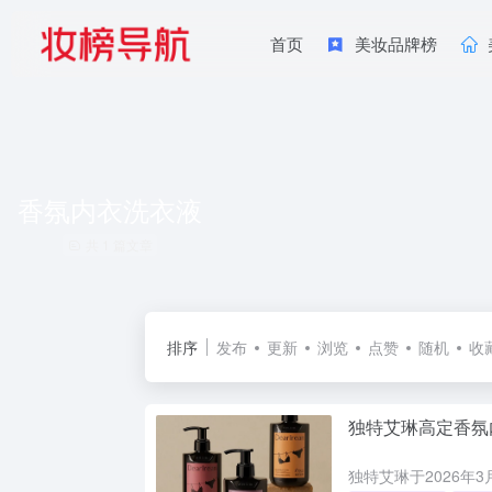
首页
美妆品牌榜
香氛内衣洗衣液
共 1 篇文章
排序
发布
更新
浏览
点赞
随机
收
独特艾琳高定香氛