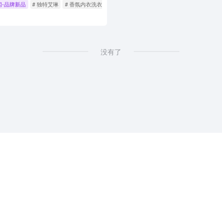
闻-品牌新品
# 独特艾琳
# 香氛内衣洗衣液
# 去血渍
没有了