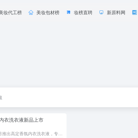
美妆代工榜
美妆包材榜
妆榜直聘
新原料网
藏
内衣洗衣液新品上市
独特艾琳于2026年3月推出高定香氛内衣洗衣液，专为女性贴身衣物设计，强效去血渍、长效病毒防护与温和护衣合一。核心优势包括7重高活性生物酶定向瓦解有机污渍，银离子植萃复合抗菌实现48小时抑菌，同时兼顾...