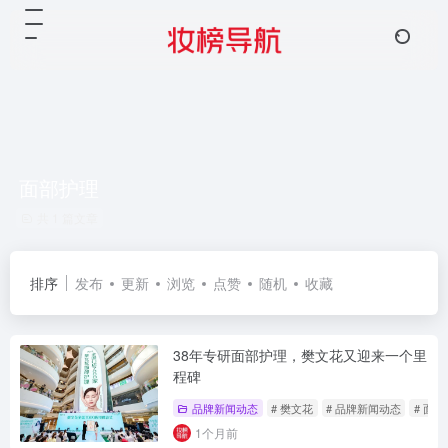
面部护理
共 1 篇文章
排序
发布
更新
浏览
点赞
随机
收藏
38年专研面部护理，樊文花又迎来一个里
程碑
品牌新闻动态
# 樊文花
# 品牌新闻动态
# 面
1个月前