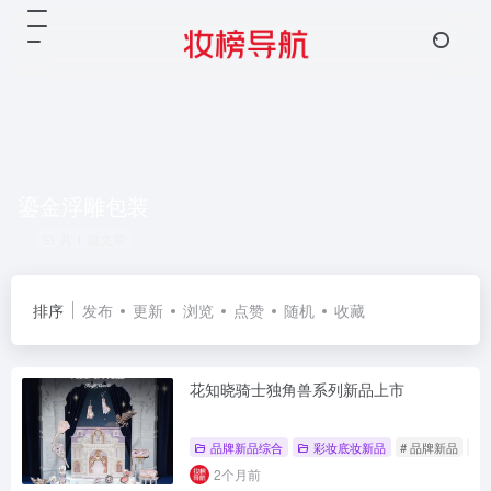
鎏金浮雕包装
共 1 篇文章
排序
发布
更新
浏览
点赞
随机
收藏
花知晓骑士独角兽系列新品上市
品牌新品综合
彩妆底妆新品
# 品牌新品
#
2个月前