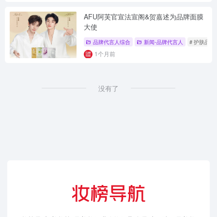
AFU阿芙官宣法宣阁&贺嘉述为品牌面膜
大使
品牌代言人综合
新闻-品牌代言人
# 护肤品
1个月前
没有了