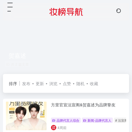
贺嘉述
共 2 篇文章
排序
发布
更新
浏览
点赞
随机
收藏
方里官宣法宣阁&贺嘉述为品牌挚友
品牌代言人综合
新闻-品牌代言人
# 法宣阁
4周前