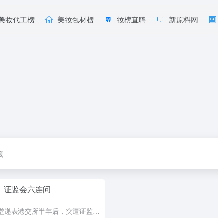
美妆代工榜
美妆包材榜
妆榜直聘
新原料网
藏
阻，证监会六连问
半亩花田母公司花物堂递表港交所半年后，突遭证监会六连问，要求就股权结构、代工模式、跨界经营等核心问题补充材料，上市进程陡生变数。作为国货身体护理品牌，半亩花田曾精准踩中抖音、小红书等渠道风口，凭借极致...