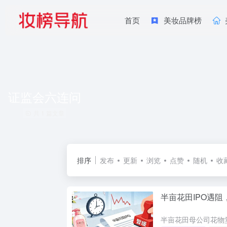
首页
美妆品牌榜
证监会六连问
共 1 篇文章
排序
发布
更新
浏览
点赞
随机
收
半亩花田IPO遇