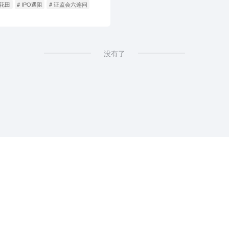
亩花田
# IPO遇阻
# 证监会六连问
没有了