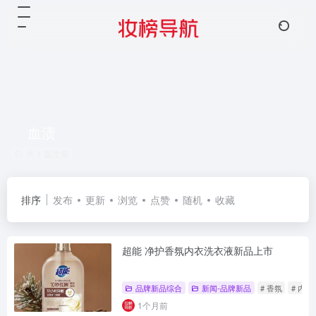
血渍
共 1 篇文章
排序
发布
更新
浏览
点赞
随机
收藏
超能 净护香氛内衣洗衣液新品上市
品牌新品综合
新闻-品牌新品
# 香氛
# 内
1个月前