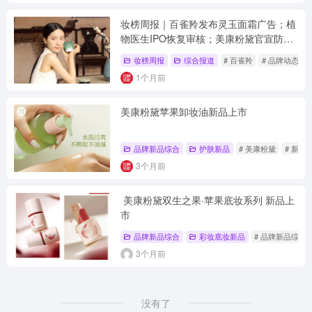
妆榜周报｜百雀羚发布灵玉面霜广告；植
物医生IPO恢复审核；美康粉黛官宣防晒
代言人
妆榜周报
综合报道
# 百雀羚
# 品牌动态
1个月前
美康粉黛苹果卸妆油新品上市
品牌新品综合
护肤新品
# 美康粉黛
# 新品
3个月前
美康粉黛双生之果·苹果底妆系列 新品上
市
品牌新品综合
彩妆底妆新品
# 品牌新品综合
3个月前
没有了