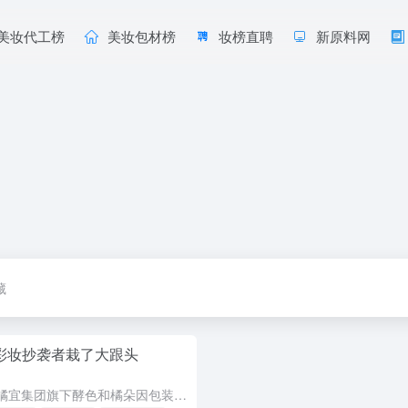
美妆代工榜
美妆包材榜
妆榜直聘
新原料网
藏
！彩妆抄袭者栽了大跟头
国货彩妆维权大胜！橘宜集团旗下酵色和橘朵因包装被Kekemood和SWEET MINT恶意抄袭，两案合计获赔258万元，创下美妆领域包装装潢不正当竞争最高判罚之一。彩妆行业抄袭成风，从外观设计到色号命...