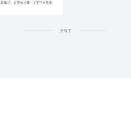
彩妆爆品
# 美妆抄袭
# 不正当竞争
没有了