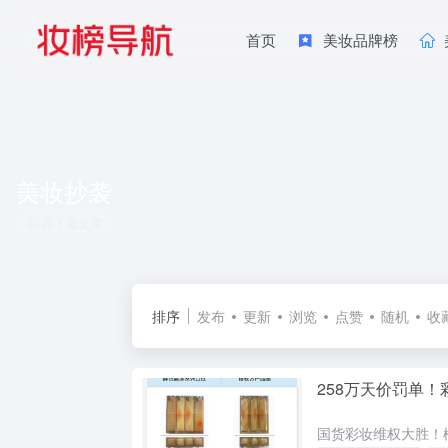
首页
美妆品牌榜
美妆抄袭
共 1 篇文章
排序
发布
更新
浏览
点赞
随机
收
258万天价罚单