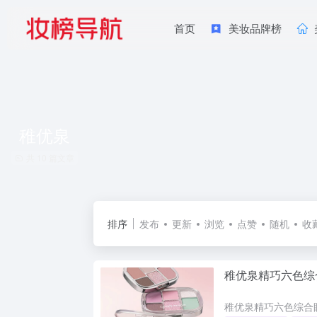
首页
美妆品牌榜
稚优泉
共 10 篇文章
排序
发布
更新
浏览
点赞
随机
收
稚优泉精巧六色综