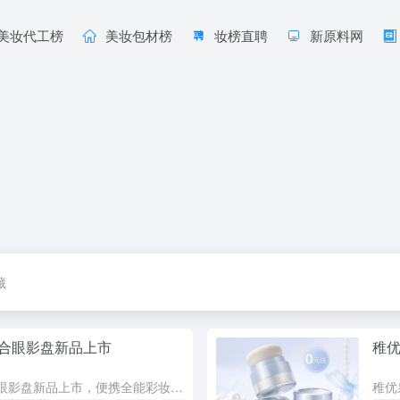
美妆代工榜
美妆包材榜
妆榜直聘
新原料网
藏
合眼影盘新品上市
稚
稚优泉精巧六色综合眼影盘新品上市，便携全能彩妆一盘搞定眼妆、腮红和高光。科学六色分区搭配四种质地，微米级柔雾哑光、哑光带闪、爆闪土豆泥和璀璨珠光，满足铺色、加深、提亮全流程。显色柔和，新手不易手重显脏...