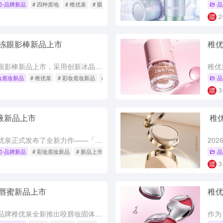
闻-品牌新品
# 四种质地
# 稚优泉
# 眼影盘
品
冻眼影棒新品上市
稚
稚优泉星河琉光果冻眼影棒新品上市，采用创新冰晶果冻质地，蕴含50%水分微囊，触肤水润Q弹，一抹呈现湿漉漉的爆闪珠光妆效。这款眼影棒平衡了高闪片与服帖度，具备防水防汗和持久锁妆性能，共推出碎金、霞光等5...
妆底妆新品
# 稚优泉
# 彩妆底妆新品
# 果冻眼影棒
品
液新品上市
稚
2026年4月14日，稚优泉正式发布了全新力作——「超A瓶」粉底液。这款新品以“妆有底气，面面超A”为核心理念，直击持妆类底妆常见的卡粉、暗沉痛点。 据官方资料显示，「超A瓶」最大的技术突破在于采用了...
闻-品牌新品
# 彩妆底妆新品
# 新品上市
# 彩妆
品
唇蜜新品上市
稚
3 月 4 日，国货美妆品牌稚优泉全新推出咬唇妆固体唇蜜，以创新双拼膏体设计与轻薄不粘腻的质地，一键打造自然立体的咬唇妆，产品定价 49.9 元，为消费者带来高性价比的唇部彩妆新选择。 这款固体唇蜜采...