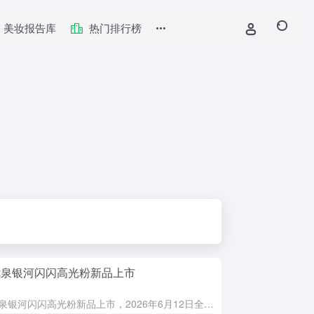
美妆报告库
热门排行榜
优泉银河闪闪高光粉新品上市
稚优泉银河闪闪高光粉新品上市，2026年6月12日全新推出，最大亮点是独特的360°聚光爆闪粉体，高折光率带来不挑角度的持久闪耀效果。这款高光粉不仅可用于面部提亮，还能轻松点缀眼妆、唇妆和发丝，一物多...