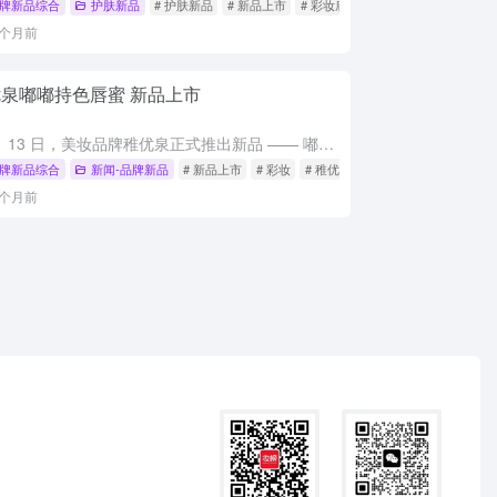
牌新品综合
护肤新品
# 护肤新品
# 新品上市
# 彩妆底妆新品
3个月前
泉嘟嘟持色唇蜜 新品上市
10 月 13 日，美妆品牌稚优泉正式推出新品 —— 嘟嘟持色唇蜜，以 29.9 元亲民定价，为消费者带来兼具滋润与妆效的唇部护理体验。 新品唇蜜在配方上主打 “润而不黏” 特性，通过添加多重轻质油脂...
牌新品综合
新闻-品牌新品
# 新品上市
# 彩妆
# 稚优泉
3个月前