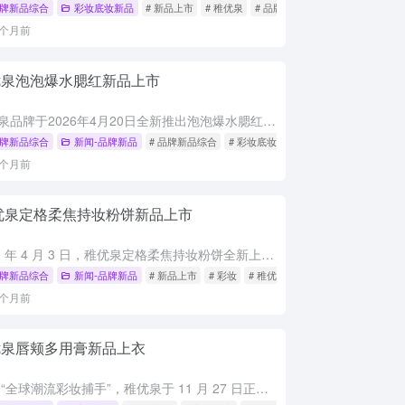
牌新品综合
彩妆底妆新品
# 新品上市
# 稚优泉
# 品牌新品
2个月前
优泉泡泡爆水腮红新品上市
稚优泉品牌于2026年4月20日全新推出泡泡爆水腮红。 该产品的最大亮点在于其独特的“水感泡泡”质地和高达95%的水精华基底。通过微囊包裹技术，腮红在接触皮肤的瞬间会“爆”出水珠，带来水润清凉的触感...
牌新品综合
新闻-品牌新品
# 品牌新品综合
# 彩妆底妆新品
# 新品上市
3个月前
优泉定格柔焦持妆粉饼新品上市
2026 年 4 月 3 日，稚优泉定格柔焦持妆粉饼全新上市，售价69.9 元，以高性价比打造长效定妆神器。 粉饼特别添加360° 动态折光微晶柔焦粉体，微米级细腻粉质融肤不假面，搭配平衡光感色粉，自...
牌新品综合
新闻-品牌新品
# 新品上市
# 彩妆
# 稚优泉
3个月前
优泉唇颊多用膏新品上衣
作为 “全球潮流彩妆捕手”，稚优泉于 11 月 27 日正式推出新品唇颊多用膏，以高性价比与实用设计，为年轻消费者带来精简护肤彩妆新选择。 新品采用凝冻慕斯质地，上脸清透融肤，涂抹时无黏腻负担，新手也...