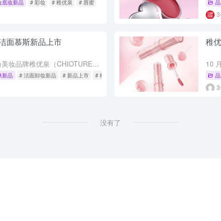
妆底妆新品
# 彩妆
# 稚优泉
# 唇蜜
品
洁面慕斯新品上市
稚优
11 月 7 日，年轻时尚美妆品牌稚优泉（CHIOTURE）正式推出新品氨基酸卸妆洁面慕斯，以 “卸妆 + 洁面” 双效核心、温和配方与亲民价格，为 18-30 岁年轻消费者带来便捷护肤体验，定价仅 ...
肤新品
# 洁面卸妆新品
# 新品上市
# 稚优泉
品
没有了