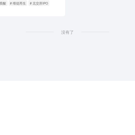
明质酸
# 维缇芮生
# 北交所IPO
没有了