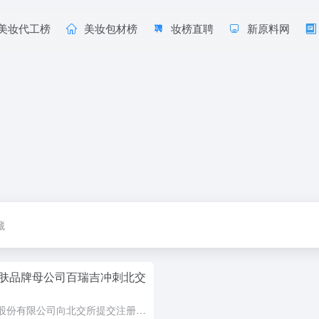
美妆代工榜
美妆包材榜
妆榜直聘
新原料网
藏
肤品牌母公司百瑞吉冲刺北交
常州百瑞吉生物医药股份有限公司向北交所提交注册申请，距离上市仅一步之遥。该公司2021年推出敏感肌功效护肤品牌维缇芮生，依托自研交联透明质酸技术布局面膜、面霜等产品，2025年护肤业务营收近9000万...