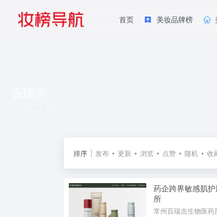
首页
美妆品牌榜
百瑞吉
共 1 篇文章
排序
发布
更新
浏览
点赞
随机
收
药企跨界敏感肌护
所