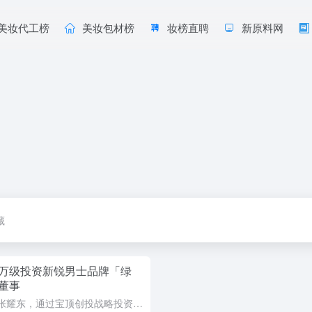
美妆代工榜
美妆包材榜
妆榜直聘
新原料网
藏
万级投资新锐男士品牌「绿
董事
前欧莱雅中国副总裁张耀东，通过宝顶创投战略投资新锐男士品牌「绿所」，并出任公司董事。绿所专注男士理容，主打无感化面部理容，面向精致懒的年轻男性用户。其明星产品原初修颜乳介于粉底液与素颜霜之间，徒手可上...