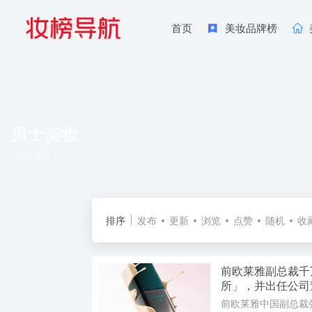
首页
美妆品牌榜
男士美妆
共 1 篇文章
排序
发布
更新
浏览
点赞
随机
收
前欧莱雅副总裁千
所」，并出任公司