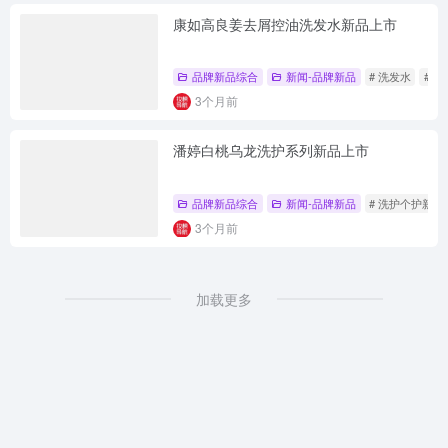
康如高良姜去屑控油洗发水新品上市
品牌新品综合
新闻-品牌新品
# 洗发水
# 
3个月前
潘婷白桃乌龙洗护系列新品上市
品牌新品综合
新闻-品牌新品
# 洗护个护新品
3个月前
加载更多