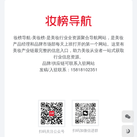
妆榜导航-美妆榜-是美妆行业全资源聚合导航网站，是美妆
产品经理和品牌市场部每天上班打开的第一个网站。这里有
美妆产业链最完整的信息入口，助力美妆从业者一站式获取
行业信息资源。
品牌/供应链可联系入驻网站
发稿/入驻联系：15818102351
扫码加微信进群
扫码关注公众号