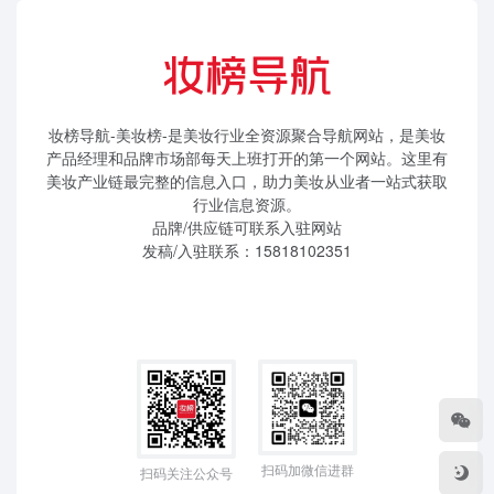
妆榜导航-美妆榜-是美妆行业全资源聚合导航网站，是美妆
产品经理和品牌市场部每天上班打开的第一个网站。这里有
美妆产业链最完整的信息入口，助力美妆从业者一站式获取
行业信息资源。
品牌/供应链可联系入驻网站
发稿/入驻联系：15818102351
扫码加微信进群
扫码关注公众号