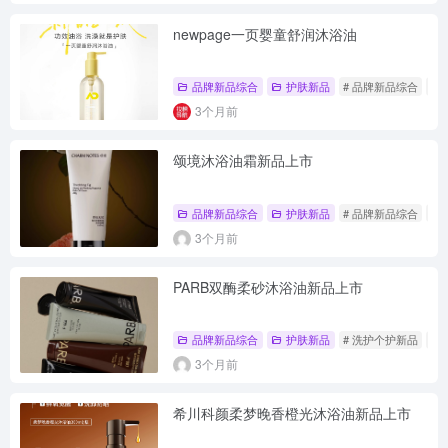
newpage一页婴童舒润沐浴油
品牌新品综合
护肤新品
# 品牌新品综合
#
3个月前
颂境沐浴油霜新品上市
品牌新品综合
护肤新品
# 品牌新品综合
#
3个月前
PARB双酶柔砂沐浴油新品上市
品牌新品综合
护肤新品
# 洗护个护新品
#
3个月前
希川科颜柔梦晚香橙光沐浴油新品上市