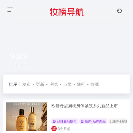
沐浴油
共 10 篇文章
排序
发布
更新
浏览
点赞
随机
收藏
欧舒丹甜扁桃身体紧致系列新品上市
品牌新品综合
新闻-品牌新品
# 洗护个护新品
3个月前