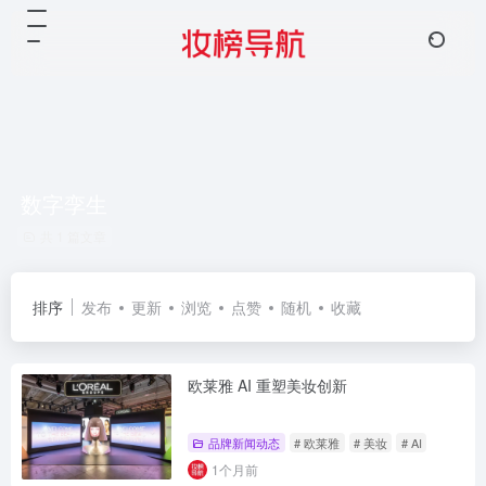
数字孪生
共 1 篇文章
排序
发布
更新
浏览
点赞
随机
收藏
欧莱雅 AI 重塑美妆创新
品牌新闻动态
# 欧莱雅
# 美妆
# AI
1个月前