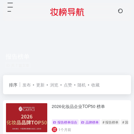
报告榜单
共 7 篇文章
排序
发布
更新
浏览
点赞
随机
收藏
2026化妆品企业TOP50 榜单
报告榜单综合
品牌榜单
# 报告榜单
# 国货
1个月前