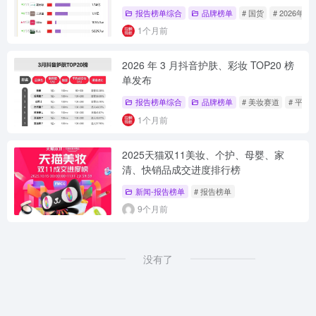
报告榜单综合
品牌榜单
# 国货
# 2026年3月
1个月前
2026 年 3 月抖音护肤、彩妆 TOP20 榜
单发布
报告榜单综合
品牌榜单
# 美妆赛道
# 平价
1个月前
2025天猫双11美妆、个护、母婴、家
清、快销品成交进度排行榜
新闻-报告榜单
# 报告榜单
9个月前
没有了