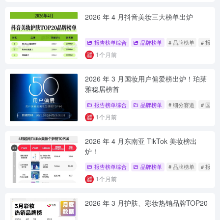
2026 年 4 月抖音美妆三大榜单出炉
报告榜单综合
品牌榜单
# 品牌榜单
# 报告
1个月前
2026 年 3 月国妆用户偏爱榜出炉！珀莱
雅稳居榜首
报告榜单综合
品牌榜单
# 细分赛道
# 国妆
1个月前
2026 年 4 月东南亚 TikTok 美妆榜出
炉！
报告榜单综合
品牌榜单
# 品牌榜单
# 报告
1个月前
2026 年 3 月护肤、彩妆热销品牌TOP20