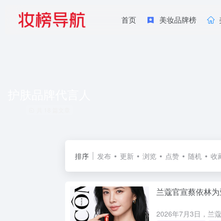
首页
美妆品牌榜
护肤品牌代言人
共 18 篇文章
排序
发布
更新
浏览
点赞
随机
收
兰蔻官宣蔡依林为