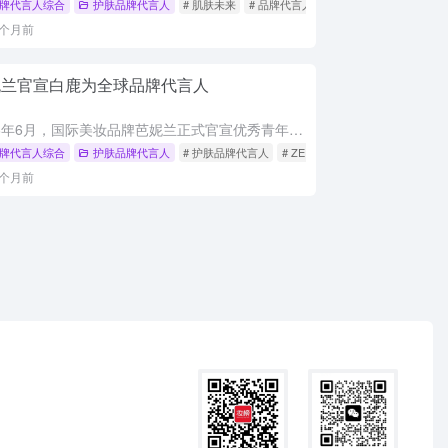
牌代言人综合
护肤品牌代言人
# 肌肤未来
# 品牌代言人
# 品牌大使
1个月前
妮兰官宣白鹿为全球品牌代言人
2026年6月，国际美妆品牌芭妮兰正式官宣优秀青年演员白鹿出任全球品牌代言人，共同诠释“净享卸妆自由”的护肤新理念。白鹿在镜头前全心投入、生活中回归舒适的从容态度，与芭妮兰“为完美妆前肌”的品牌追求高...
牌代言人综合
护肤品牌代言人
# 护肤品牌代言人
# ZERO卸妆家族
# 品牌代言人
1个月前