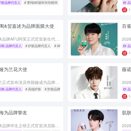
护肤品牌代言人
# 菁纯MD驭时补剂精华
# 品牌代言人
# 兰蔻
品
宣阁&贺嘉述为品牌面膜大使
百
2026年6月，精油护肤品牌AFU阿芙正式官宣新生代艺人法宣阁与贺嘉述出任品牌面膜大使。两位大使以“宣之于口的亮，遇见述之于心的润”为合作注脚，生动诠释了阿芙精油SPA面膜家族“养护成趣”的护肤理念...
新闻-品牌代言人
# 护肤品牌代言人
# AFU阿芙
# 法宣阁
品
娅为兰花大使
薇
2026年6月，法国娇兰正式宣布演员佟丽娅成为品牌兰花大使。佟丽娅优雅坚韧的形象与娇兰高端护肤系列御廷兰花所蕴含的卓越生命力高度契合。作为核心推广的御廷兰花卓能焕活系列，其灵魂成分源自珍稀兰花，品牌凭...
新闻-品牌代言人
# 高端护肤
# 护肤品牌代言人
# 法国娇兰
品
海为品牌挚友
肌
2026年6月，功效护肤品牌毕生之研正式官宣演员陈鑫海为品牌挚友。陈鑫海凭借踏实沉淀的荧幕形象，与毕生之研坚持实证有效的科研精神高度契合。品牌以早C晚A等先锋概念闻名，专注高浓度与温和度平衡的配方，通...