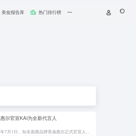
美妆报告库
热门排行榜
惠尔官宣KAI为全新代言人
2026年7月1日，知名面膜品牌美迪惠尔正式官宣人气偶像KAI出任品牌全新代言人。KAI凭借舞台上的专业实力和温暖亲切的个人形象，与美迪惠尔专业、高效、值得信赖的品牌理念高度契合。此次合作将重点推广美...