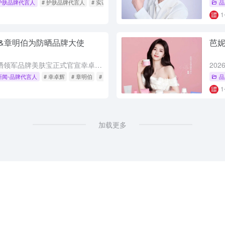
护肤品牌代言人
# 护肤品牌代言人
# 实证有效
# 毕生之研
品
&章明伯为防晒品牌大使
芭
2026年6月，国货防晒领军品牌美肤宝正式官宣幸卓辉与章明伯出任防晒品牌大使，两位新生代代表以互补形象诠释东方防晒哲学。美肤宝防晒家族凭借先进防晒剂复配工艺，提供全波段防护与舒适肤感，官宣后同款销售额...
新闻-品牌代言人
# 幸卓辉
# 章明伯
# 防晒品牌大使
品
加载更多