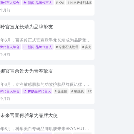
牌代言人综合
新闻-品牌代言人
# KAI
# N.M.F针剂水库面膜
# 品牌代言人
1个月前
雀羚官宣尤长靖为品牌挚友
2026年6月，百雀羚正式官宣歌手尤长靖成为品牌挚友，并即将空降长沙活动现场，主题为“实力，自带光芒”。尤长靖以高音实力著称，在舞台上从容自信的专业形象，与百雀羚作为国货标杆所积淀的实力派品牌底蕴不谋...
牌代言人综合
新闻-品牌代言人
# 绿宝石淡纹霜
# 实力派
# 品牌代言人
1个月前
诺娜官宣余景天为青春挚友
2026年6月，专注敏感肌肤的功效护肤品牌薇诺娜，正式官宣新生代偶像余景天为品牌青春挚友。此次合作携手京东超级星粉日活动，重点推广薇诺娜修白家族系列产品。余景天所代表的青春活力与积极向上的正能量，完美...
牌代言人综合
护肤品牌代言人
# 薇诺娜
# 敏感肌
# 护肤品牌代言人
1个月前
肤未来官宣何昶希为品牌大使
2026年6月，科学美白专研品牌肌肤未来SKYNFUTURE正式官宣何昶希为品牌大使，共同探索科学美白的新境界。何昶希“敏感从来不是枷锁”的内心独白，与肌肤未来致力于解决敏感肌美白痛点的品牌理念深度共...