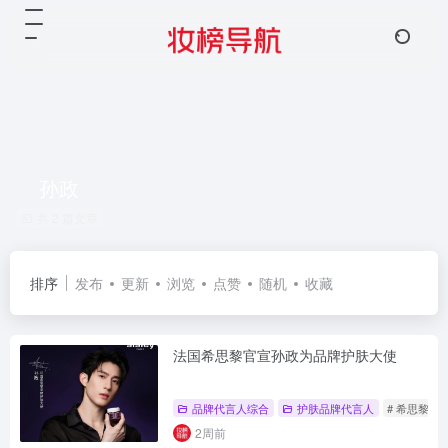
孙政
共 2 篇文章
排序
发布
更新
浏览
点赞
随机
收藏
法国希思黎官宣孙政为品牌护肤大使
品牌代言人综合
护肤品牌代言人
# 希思黎
2周前