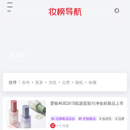
妆前乳
共 11 篇文章
排序
发布
更新
浏览
点赞
随机
收藏
爱敬AGE20’S肌源蛋肌匀净妆前新品上市
品牌新品综合
护肤新品
# 妆前乳
# 品牌新
1个月前