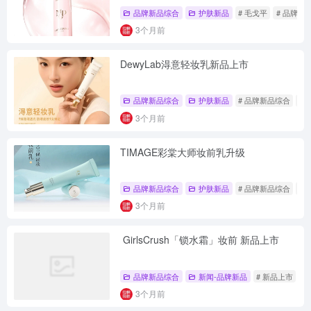
品牌新品综合
护肤新品
# 毛戈平
# 品牌新
3个月前
DewyLab淂意轻妆乳新品上市
品牌新品综合
护肤新品
# 品牌新品综合
#
3个月前
TIMAGE彩棠大师妆前乳升级
品牌新品综合
护肤新品
# 品牌新品综合
#
3个月前
GirlsCrush「锁水霜」妆前 新品上市
品牌新品综合
新闻-品牌新品
# 新品上市
#
3个月前