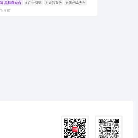
闻-黑榜曝光台
# 广告引证
# 虚假宣传
# 黑榜曝光台
2个月前