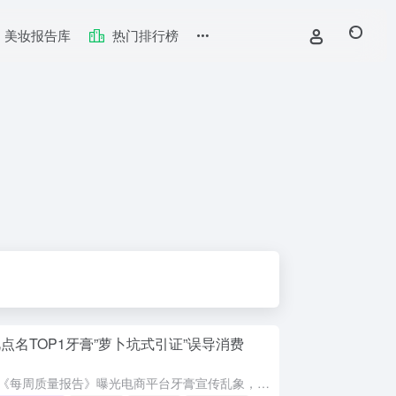
美妆报告库
热门排行榜
点名TOP1牙膏”萝卜坑式引证”误导消费
央视《每周质量报告》曝光电商平台牙膏宣传乱象，多款产品通过萝卜坑式引证自封销量第一、榜单TOP1，实为细分前缀定制榜单，如烟酰胺美白去渍热销第一等。此类宣传大字吸睛、小字免责，涉嫌违反广告法绝对化用语...