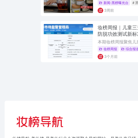
新闻-黑榜曝光台
# 
3周前
妆榜周报｜儿童三
防脱功效测试新标
牌被罚
妆榜周报
综合报
3个月前