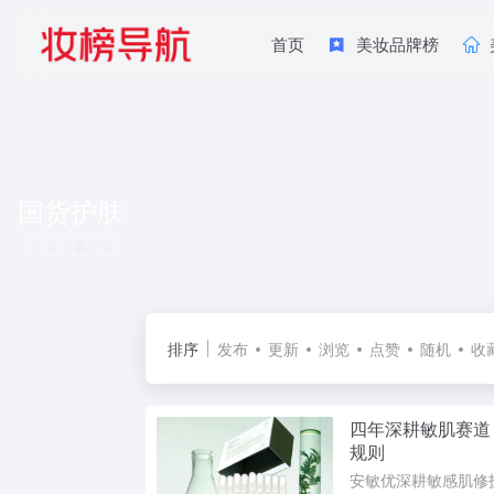
首页
美妆品牌榜
国货护肤
共 2 篇文章
排序
发布
更新
浏览
点赞
随机
收
四年深耕敏肌赛道
规则