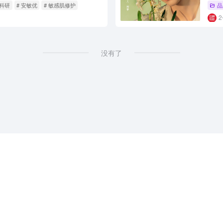
蒿科研
# 安敏优
# 敏感肌修护
品
没有了