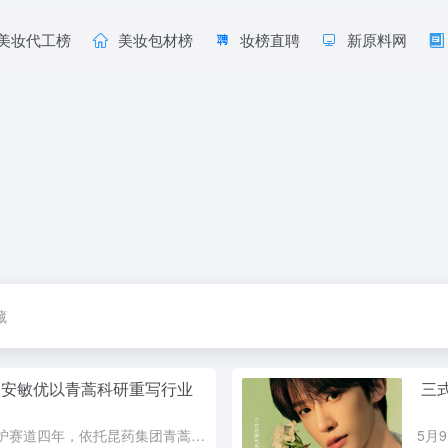
美妆代工榜
美妆包材榜
妆榜直聘
新原料网
藏
 安敏优以青蒿科研重写行业
三
安敏优深耕敏感肌修护赛道四年，依托昆药集团青蒿科研积淀，以自研成分青蒿油AN+为核心，拥有9项国家发明专利和7万亩GAP认证青蒿种植基地。2026年四周年之际，品牌从专业敏肌修护升级为敏肌功效护肤品牌...