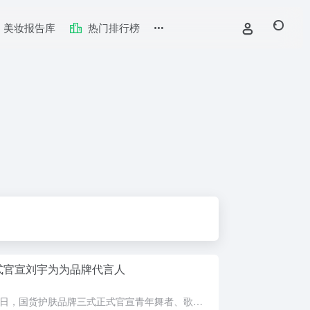
美妆报告库
热门排行榜
式官宣刘宇为为品牌代言人
5月9日，国货护肤品牌三式正式官宣青年舞者、歌手刘宇成为品牌代言人。刘宇的国风美学与三式东方美学融合先锋科技的理念高度契合，此次合作重点推广爆款产品解忧美学生精华水（无双精华水）和春光柔焦防晒乳，共同...