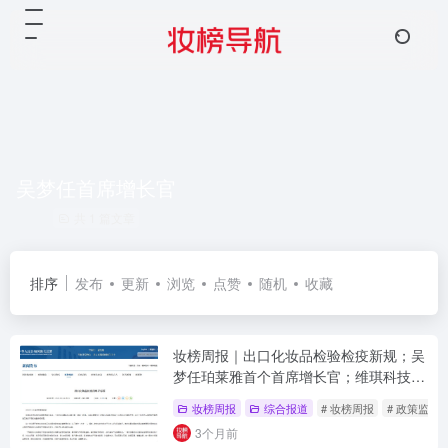
吴梦任首席增长官
共 1 篇文章
排序
发布
更新
浏览
点赞
随机
收藏
妆榜周报｜出口化妆品检验检疫新规；吴
梦任珀莱雅首个首席增长官；维琪科技北
交所过会
妆榜周报
综合报道
# 妆榜周报
# 政策监管
3个月前