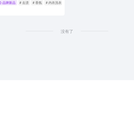
闻-品牌新品
# 去渍
# 香氛
# 内衣洗衣液
没有了