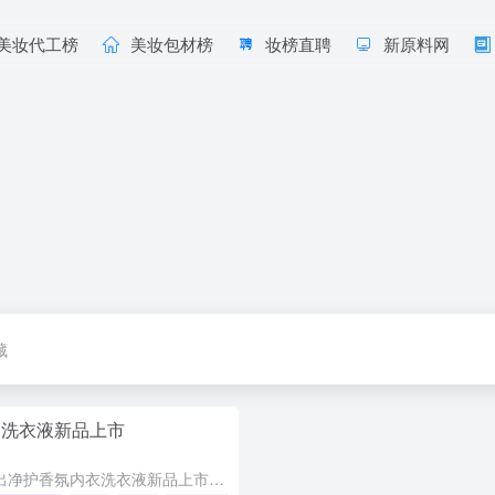
美妆代工榜
美妆包材榜
妆榜直聘
新原料网
藏
衣洗衣液新品上市
超能于2026年6月推出净护香氛内衣洗衣液新品上市，专为女性贴身衣物设计，精准解决血渍、异味、细菌三大清洁痛点。核心采用北欧生物酵素，10秒快速分解经血、分泌物等蛋白类顽固污渍，减少揉搓磨损面料。同时...