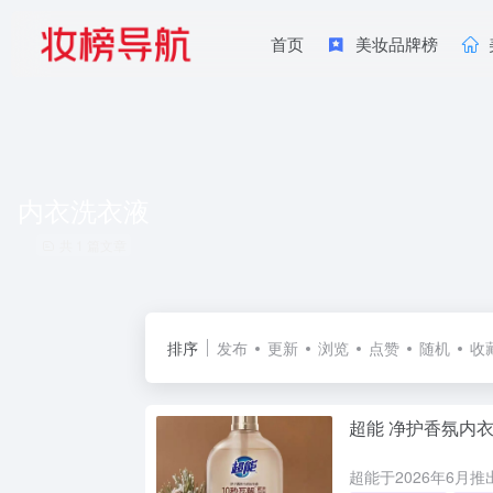
首页
美妆品牌榜
内衣洗衣液
共 1 篇文章
排序
发布
更新
浏览
点赞
随机
收
超能 净护香氛内