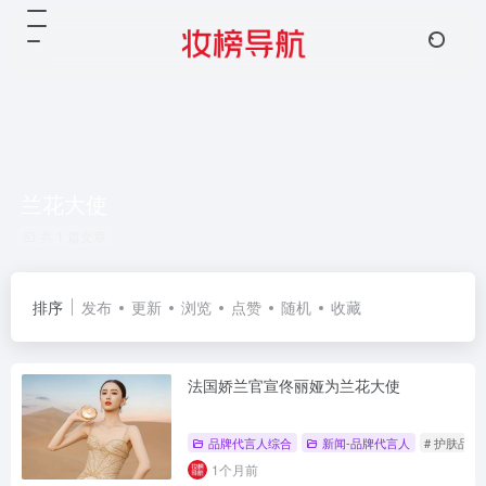
兰花大使
共 1 篇文章
排序
发布
更新
浏览
点赞
随机
收藏
法国娇兰官宣佟丽娅为兰花大使
品牌代言人综合
新闻-品牌代言人
# 护肤品
1个月前