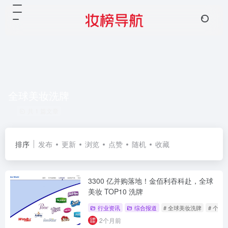
全球美妆洗牌
共 1 篇文章
排序
发布
更新
浏览
点赞
随机
收藏
3300 亿并购落地！金佰利吞科赴，全球
美妆 TOP10 洗牌
行业资讯
综合报道
# 全球美妆洗牌
# 个护
2个月前