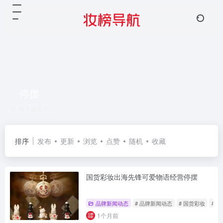
停摆
共 1 篇文章
排序
发布
更新
浏览
点赞
随机
收藏
国货彩妆出海先锋可爱物语经营停摆
品牌新闻动态
# 品牌新闻动态
# 国货彩妆
# 
1个月前