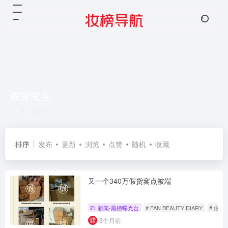
假货窝点
共 1 篇文章
排序
发布
更新
浏览
点赞
随机
收藏
又一个340万假货窝点被端
新闻-黑榜曝光台
# FAN BEAUTY DIARY
# 假货
3个月前