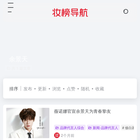
余景天
共 1 篇文章
排序
发布
更新
浏览
点赞
随机
收藏
薇诺娜官宣余景天为青春挚友
品牌代言人综合
新闻-品牌代言人
# 修白家族
2个月前