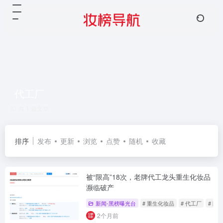
代工厂
共 1 篇文章
排序
发布
更新
浏览
点赞
随机
收藏
被“限高”18次，老牌代工龙头重生化妆品
濒临破产
新闻-黑榜曝光台
# 重生化妆品
# 代工厂
# 限
2个月前