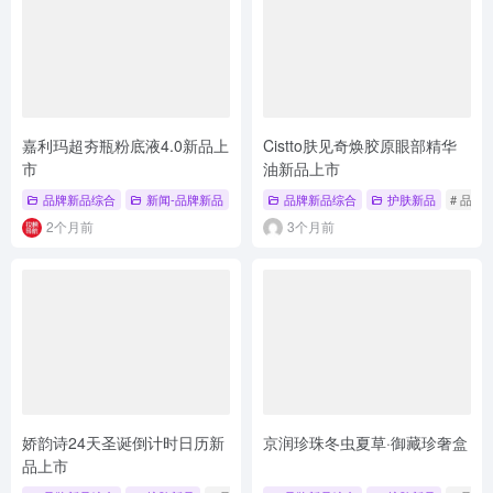
嘉利玛超夯瓶粉底液4.0新品上
Cistto肤见奇焕胶原眼部精华
市
油新品上市
品牌新品综合
新闻-品牌新品
# 超夯瓶粉底液4.0
品牌新品综合
# 分油控油
护肤新品
# G-Oil控
# 品牌
2个月前
3个月前
娇韵诗24天圣诞倒计时日历新
京润珍珠冬虫夏草·御藏珍奢盒
品上市