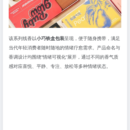
该系列线香以
小巧铁盒包装
呈现，便于随身携带，满足
当代年轻消费者随时随地的情绪疗愈需求。产品命名与
香调设计均围绕”情绪可视化”展开，通过不同的香气质
感对应喜悦、平静、专注、放松等多种情绪状态。