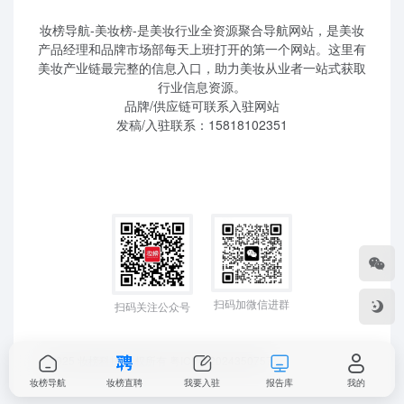
妆榜导航-美妆榜-是美妆行业全资源聚合导航网站，是美妆
产品经理和品牌市场部每天上班打开的第一个网站。这里有
美妆产业链最完整的信息入口，助力美妆从业者一站式获取
行业信息资源。
品牌/供应链可联系入驻网站
发稿/入驻联系：15818102351
扫码加微信进群
扫码关注公众号
©2025 妆榜科技 版权所有
粤ICP备2024350757
妆榜导航
妆榜直聘
我要入驻
报告库
我的