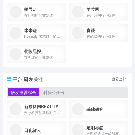
根号C
美妆网
在广州的行业媒体
在广州的行业媒体
未来迹
青眼
FBeauty 未来迹（简称：未来迹）是聚焦中国美妆与美容大...
在武汉的行业媒体
化妆品报
在湖北的行业媒体
平台-研发关注
查看全部+
研发推荐综合
科普公众号
新原料网BEAUTY
基础研究
美妆科技创新原料产业化链接平台
透明标签
日化智云
透明标签是一款解析化妆品成分，直白简单的告诉你护肤品小秘密的平台