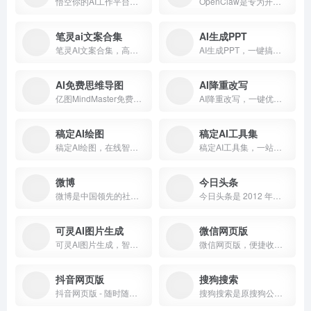
悟空你的AI工作平台，钉钉旗下智能办公工具，助力高效协作与创意落地。
OpenClaw是专为开发者打造的开源AI代理平台，助力快速构建与部署智能自动化工作流。
笔灵ai文案合集
AI生成PPT
笔灵AI文案合集，高效生成各类营销文案，助你轻松创作爆款内容。
AI生成PPT，一键搞定专业演示，让创意高效落地。
AI免费思维导图
AI降重改写
亿图MindMaster免费AI思维导图，一键生成智能脑图，让创意与效率同步提升。
AI降重改写，一键优化论文内容，轻松提升原创度与通过率。
稿定AI绘图
稿定AI工具集
稿定AI绘图，在线智能生成创意图像，让设计更高效简单。
稿定AI工具集，一站式智能设计平台，快速生成创意图片与设计素材。
微博
今日头条
微博是中国领先的社交媒体平台，汇聚热点资讯与用户互动分享。
今日头条是 2012 年由张一鸣创立、依托字节跳动技术生态（总部北京，25 城设服务中心 + 3 个国际站点），截至 2025 年月活超 7 亿、累计创作者 180 万 / 合作企业 20 万 / 服务政务机构 1.2 万 +，2024 年营收超 280 亿元，以 AI 推荐算法提供信息分发、企业营销、政企服务，合作华为 / 中国政府网且用户日均使用超 90 分钟的全域信息平台。
可灵AI图片生成
微信网页版
可灵AI图片生成，智能创作高质量视觉内容，让想象力瞬间成图。
微信网页版，便捷收发消息、文件，扫码即用的官方通讯工具。
抖音网页版
搜狗搜索
抖音网页版 - 随时随地刷短视频，发现精彩生活。
搜狗搜索是原搜狗公司推出、现隶属于腾讯生态的中文搜索引擎，以独家接入微信与知乎内容为核心特色，融合 AI 与语音搜索技术，提供多元信息与生活服务，曾是国内主流搜索工具之一，目前网页版持续服务。