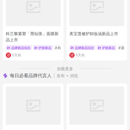
如薇
歌拉丝歌
卡姿兰
MEICHIC美诗
科兰黎紧塑「黑钻珠」面膜新
美宝莲修护卸妆油新品上市
且初
花知晓品牌招聘
品上市
品牌新品综合
护肤新品
# 科兰黎
# 面膜新品
品牌新品综合
# 黑钻珠面膜
护肤新品
# 新品
可丽金
黛莱皙品牌招聘
5天前
5天前
尔木葡
满婷
加载更多
PUCO
宝洁集团
每日必看品牌代言人
发布
浏览
独特艾琳
樊文花
悠宜
自然堂集团