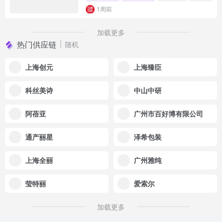
1周前
加载更多
热门供应链
随机
上海创元
上海臻臣
科丝美诗
中山中研
阿蓓亚
广州市百好博有限公司
通产丽星
泽希包装
上海全丽
广州雅纯
莹特丽
爱索尔
加载更多