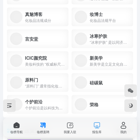
真魅博客
妆博士
化妆品法规成分
化妆品法规平台
冰寒护肤
言安堂
“冰寒护肤” 是以同济大学皮肤学博士冰寒为核心，依托国内首个独立私人皮肤实验室，深耕皮肤微生态等细胞级基础研究，通过技术赋能品牌、科学传播 “理性护肤” 理念，连接科研与市场的复合型美妆科研与服务生态。
ICIC颜究院
新美学
美妆科技的 “权威标尺”——ICIC 颜究院多维深度解析 一、ICIC 颜究院核心定位与行业价值 ICIC 颜究院是聚焦化妆品领域科技创新与品质认证的专业权威机构，核心定位为 “美妆科技的价值发现者与标准践行者”。其通过构建科学严谨的评价体系，对化妆品的成分创新、功效实证、技术突破等维度进行专业评估，所颁发的 ICIC AWARDS 奖项已成为衡量行业年度科技创新水准的重要标杆。在《化妆品监督管理条例》强化功效宣称与安全评估的行业背景下，ICIC 颜究院通过专业背书搭建起品牌、消费者与监管体系间的信任桥梁，推动美妆行业从 “概念营销” 向 “科技实证” 转型。 二、企业实力：以权威标准与行业认可度构建核心壁垒 ICIC 颜究院的核心实力体现在其评价体系的专业性与行业公信力上，形成了难以复制的权威壁垒。 在标准构建层面，其建立了覆盖 “成分有效性、技术创新性、安全温和性、用户体验感” 的全维度评估框架，既考量专利成分的科学机理，也注重人体功效实测数据的严谨性，例如对美白产品需验证络氨酸酶抑制率、色斑改善等量化指标，对敏感肌产品则强化刺激性测试与屏障修护效果评估。这种多维度评估模式确保了奖项的含金量，使其成为品牌技术实力的 “硬核证明”。 行业认可度方面，ICIC 颜究院的评价结果已获得国内外主流美妆品牌的广泛认可，众多头部品牌将斩获 ICIC 奖项作为重要的品质背书。从国际品牌到国货标杆，其奖项覆盖范围横跨防晒、底妆、护肤等全品类，进一步印证了其评估体系的普适性与权威性。这种跨品牌、全品类的认可，使其在美妆行业的标准制定与价值评判中占据关键地位。 三、研发实力：以科学体系与技术支撑筑牢专业根基 ICIC 颜究院的研发实力聚焦于 “评价技术创新与标准迭代”，通过持续优化评估方法确保专业判断的前沿性与准确性。 在技术支撑体系上，其深度融合化妆品科学、皮肤生理学、分子生物学等多学科理论，建立了与国际接轨的功效评估模型。例如在美白产品评估中，不仅采用体外实验测定成分抑黑活性，还通过 28 天人体实测追踪白皙度、色斑面积等关键指标，形成 “实验室数据 + 临床验证” 的双重佐证链条；在抗衰与修护产品评估中，则关注胶原生成、屏障功能等深层机理指标，避免表面功效误判。 标准迭代能力是其研发实力的核心体现。ICIC 颜究院始终追踪行业技术发展动态，当合成生物原料、超分子递送技术等新技术出现时，能快速更新评估维度，将原料纯度、技术突破性、应用安全性等纳入评价体系。这种动态调整机制确保了其标准始终领先于行业常规认知，真正实现对 “科技创新” 的精准捕捉。 四、业务范围：覆盖美妆科技全链条的评估与服务体系 ICIC 颜究院以 “科技创新评估” 为核心，构建了覆盖美妆产业全链条的多元化业务体系。 核心业务为化妆品科技创新奖项评选，细分出美白、抗衰、抗敏、唇部护理等多个专项奖项，精准匹配行业细分赛道的技术竞争焦点。评选过程涵盖产品申报、成分审核、功效检测、专家评审等多个环节，每个环节均配备专业团队与标准化流程，确保结果公正客观。 延伸业务包括技术成果认证与行业研究服务。针对品牌的专利成分、创新技术，提供独立的第三方认证报告，为品牌研发成果转化提供权威支撑；同时基于历年评选数据与行业动态，发布美妆科技创新趋势报告，为企业研发方向、市场布局提供决策参考。此外，还通过行业峰会、技术论坛等形式，搭建品牌与科研机构的交流平台，促进美妆科技成果落地。 五、合作客户与行业生态：链接全球美妆创新力量 ICIC 颜究院通过与产业链上下游的深度合作，构建了覆盖 “国际品牌 + 国货标杆 + 科研机构” 的多元生态网络。 在品牌合作层面，既服务于 MISTINE 蜜丝婷等国际知名美妆集团，其旗下光感臻白淡斑精华液、紧致焕颜精华液等明星产品均曾斩获 ICIC 科技创新奖项；也助力润百颜、RNW 如薇等国货品牌实现技术价值背书，润百颜白纱布次抛凭借修护技术优势获得 ICIC 奖项后，进一步巩固了在敏感肌赛道的市场地位，RNW 如薇则通过精华水乳斩获抗敏类奖项，强化了 “有效护肤” 的品牌认知。这些合作案例形成了 “技术创新 — 权威认证 — 市场认可” 的正向循环。 在行业协同层面，ICIC 颜究院与全球顶尖科研机构、第三方检测实验室保持密切合作，共享前沿检测技术与研究数据，确保评估方法的科学性与国际兼容性。同时与化妆品行业协会联动，参与行业标准研讨，推动评估体系与监管要求、市场需求的深度适配，成为美妆科技生态的重要枢纽。 六、企业发展历程：从技术评估到行业引领的进化之路 ICIC 颜究院的发展历程与美妆行业的 “科技化转型” 同频共振，呈现出清晰的成长轨迹： 起步奠基期（早期阶段）：聚焦化妆品基础功效评估，建立初步的成分检测与用户体验评价体系，主要服务于少数注重技术的美妆品牌，逐步积累行业认知。 标准成型期（成长阶段）：响应行业对 “功效实证” 的需求，完善 “成分 - 技术 - 功效 - 安全” 全维度评估框架，推出 ICIC AWARDS 系列奖项，凭借专业公正的结果获得首批头部品牌认可，奠定行业地位。 权威引领期（成熟阶段）：奖项覆盖范围扩展至美白、抗衰、抗敏等全品类，合作品牌横跨国内外，成为美妆科技创新的 “风向标”；同时通过发布趋势报告、举办行业论坛，从 “评估机构” 升级为 “行业生态构建者”，推动全球美妆科技的交流与进步。
新美学是立足文化自信与消费升级，对传统美学（如中华美学）进行创造性转化的当代审美新范式，核心在于以 “文质兼美” 为内核，通过融合现代科技、生活场景与艺术表达，实现从产品外观到价值理念的美学延伸，追求形式美感与精神共鸣的统一。
原料门
硅碳鼠
“原料门” 通常指化妆品等行业中，品牌因原料使用引发的争议事件，多涉及违规添加禁用物质、未按规定标识原料（如防腐剂）、原料因监管目录动态更新从合规变为禁用等问题，常导致品牌与质疑方各执一词、消费者难以辨别，折射出行业原料管理与安全评估的复杂性。
个护前沿
荣格
个护前沿是以科技为核心驱动力，深度融合智能化（AI 与大数据赋能定制）、功效化（生物技术与精准成分革新）、可持续化（全链条绿色理念） 三大方向，在防晒升级、全身护理面部化、全生命周期适配、妆械协同等领域持续突破，追求更精准、高效、多元护理体验的行业发展新趋势。
平台-政策法规
查看全部+
妆榜导航
妆榜直聘
我要入驻
报告库
我的