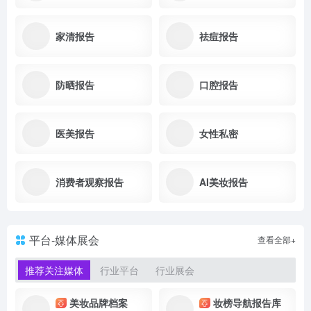
家清报告
祛痘报告
防晒报告
口腔报告
医美报告
女性私密
消费者观察报告
AI美妆报告
平台-媒体展会
查看全部+
推荐关注媒体
行业平台
行业展会
美妆品牌档案
妆榜导航报告库