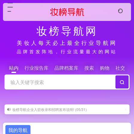
妆榜导航网
美妆人每天必上最全行业导航网
品牌首发阵地，行业流量最大的网站
站内
行业报告库
品牌档案库
搜索
购物
社交
妆榜导航企业入驻收录和招聘发布说明! (05/31)
我的导航