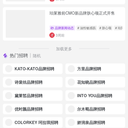
珀莱雅前CMO新品牌肤心颂正式开售
品牌新闻动态
# 油性敏感肌
# 肤心颂
# 珀莱雅
3周前
加载更多
热门招聘
随机
KATO-KATO品牌招聘
方里品牌招聘
诗裴丝品牌招聘
花知晓品牌招聘
黛莱皙品牌招聘
INTO YOU品牌招聘
优时颜品牌招聘
尔木萄品牌招聘
COLORKEY 珂拉琪招聘
娇润泉品牌招聘