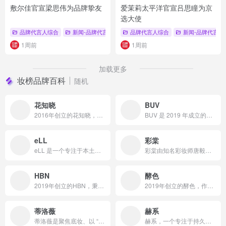
敷尔佳官宣梁思伟为品牌挚友
爱茉莉太平洋官宣吕思瞳为京
选大使
品牌代言人综合
新闻-品牌代言人
# 敷尔佳
品牌代言人综合
# 品牌挚友
# 油痘肌
新闻-品牌代言人
1周前
1周前
加载更多
妆榜品牌百科
随机
花知晓
BUV
2016年创立的花知晓，定位“国民少女彩妆品牌”，凭借可爱梦幻的包装设计、丰富的系列化产品线，以亲民价格吸引年轻消费群体；通过线上社交种草、直播带货，线下体验店布局，结合与洛丽塔品牌、动漫IP跨界合作等创新营销，迅速崛起，在国内外市场均取得亮眼成绩，成为国货彩妆界兼具颜值与品质的代表 。
BUV 是 2019 年成立的中国本土美妆护肤品牌，以明星合作与抖音种草营销打开市场，联合专家研发超 20 项控油专利技术，凭借小绿泥洗面奶等明星单品构建全链路油皮护理矩阵，原料主打植物精粹，荣获国货控油洁面销量第一，在控油护肤赛道表现卓越。
eLL
彩棠
eLL 是一个专注于本土姑娘日常化妆需求的国货美妆护肤品牌，秉持简约、实用理念，依靠产品实力与用户口碑赢得市场，主打高性价比，产品线丰富，原料注重植萃成分且配方科学 。
彩棠由知名彩妆师唐毅于 2016 年创立，后被珀莱雅收购，秉持 “中国妆，原生美” 理念，凭借专业彩妆师背书、东方美学定位、多元营销出圈，依托强大研发打造适配东方女性的丰富产品体系，销售额连年攀升，已成为国货彩妆佼佼者 。
HBN
酵色
2019年创立的HBN，秉持“真功效”理念，自建CNAS认证科研实验室，联合顶尖机构研发，申报近200项专利，推出抗老、美白等多系列产品，靠创新营销、实测验证功效，2024年销售额超60亿，稳居口碑、回购、销量榜前列，是国内领先的功效护肤品牌 。
2019年创立的酵色，作为上海橘宜旗下的国货彩妆品牌，依托集团供应链与研发优势，聚焦摩登独立女性客群，以“色彩哲学”为核心，凭借创意联名、高颜值设计产品和亲民价格，迅速在国内外彩妆市场占据一席之地。
蒂洛薇
赫系
蒂洛薇是聚焦底妆、以 “自然科学健康” 为理念，凭借抖音营销突围、自主研发专利技术及天然养肤成分，2025 年 5 月线上 GMV 破 2.5 亿的新兴国货美妆品牌。
赫系，一个专注于持久呵护的洗护品牌，致力于以科学和细致入微的关怀，为每一位用户的发丝带来长期的保护与关爱。