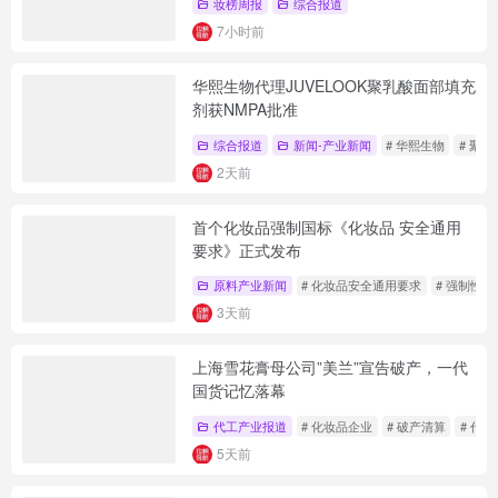
妆榜周报
综合报道
7小时前
华熙生物代理JUVELOOK聚乳酸面部填充
剂获NMPA批准
综合报道
新闻-产业新闻
# 华熙生物
# 聚
2天前
首个化妆品强制国标《化妆品 安全通用
要求》正式发布
原料产业新闻
# 化妆品安全通用要求
# 强制性国
3天前
上海雪花膏母公司”美兰”宣告破产，一代
国货记忆落幕
代工产业报道
# 化妆品企业
# 破产清算
# 代
5天前