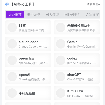
【AI办公工具】
查看全部+
办公推荐
养小龙虾
AI大模型
国外AI平台
AI写文案
88查
朱雀AI检测助手
覆盖超过两亿家国内企业信息，输入公司名称就能查到工商注册信息、联系方式、公司地址、股东和高管、商标专利、融资历史、法律诉讼、经营风险等关键数据
免费的在线AI检测助手
claude code
Gemini
Claude Code，一个强大的AI编程助手，帮助开发者高效编写、调试和优化代码。
Gemini是什么 Gemini是一套多模态大语言模型系统...
openclaw
codex
openclaw是什么 openclaw是一个基于大语言模型...
国外AI平台都需要VPN才可使用，如需远程协助安装，可联系妆...
openAI
chatGPT
OpenAI生态系统：探索AI前沿技术与创新应用的一站式平台。
ChatGPT官网：智能对话、创意生成与问题解答的AI助手平台。
Kimi Claw
小码短链接
Kimi Claw — 智能AI助手，随时在线解答，提升你的工作效率与生活体验。